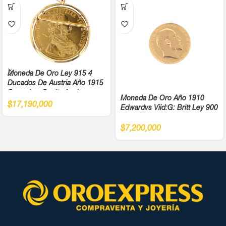
Moneda De Oro Ley 915 4
Ducados De Austria Año 1915
Cargadera Suelta Ancho
Moneda De Oro Año 1910
4,5Cm
$
17,190,000
Edwardvs Viid:G: Britt Ley 900
$
7,200,000