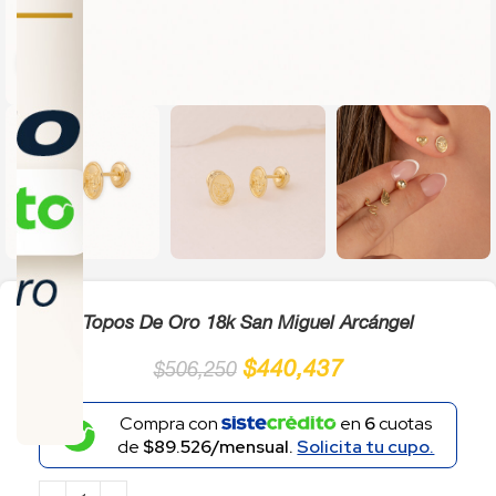
Click to enlarge
Topos De Oro 18k San Miguel Arcángel
$
440,437
$
506,250
Compra con
en
6
cuotas
de
$89.526/mensual.
Solicita tu cupo.