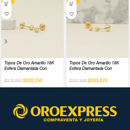
-13%
-13%
Topos De Oro Amarillo 18K
Topos De Oro Amarillo 18K
Esfera Diamantada Con
Esfera Diamantada Con
Broche Rosca
Broche Rosca
$
326,250
$
293,625
$
375,000
$
337,500