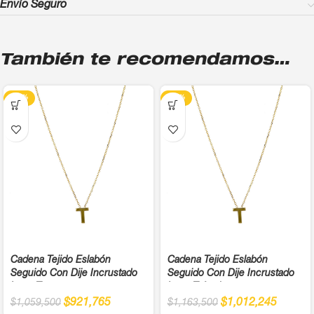
Envío Seguro
También te recomendamos…
-13%
-13%
Cadena Tejido Eslabón
Cadena Tejido Eslabón
Seguido Con Dije Incrustado
Seguido Con Dije Incrustado
Letra T
Letra T Ancho
$
921,765
$
1,012,245
$
1,059,500
$
1,163,500