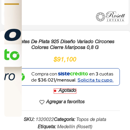
Click to enlarge
Aretes De Plata 925 Diseño Variado Circones
Colores Cierre Mariposa 0,8 G
$
91,100
Compra con
en
3
cuotas
de
$36.021/mensual.
Solicita tu cupo.
Agotado
Agregar a favoritos
SKU:
1320022
Categoría:
Topos de plata
Etiqueta:
Medellín (Rosett)