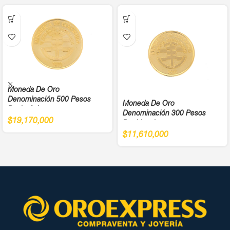
Moneda De Oro
Denominación 500 Pesos
Moneda De Oro
Bachué Juegos
Denominación 300 Pesos
Panamericanos Año 1971 Cali
$
19,170,000
Bochica Juegos
Ley 900
Panamericanos Año 1971 Cali
$
11,610,000
Ley 900