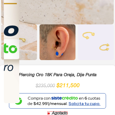
Click to enlarge
Piercing Oro 18K Para Oreja, Dije Punta
$
211,500
$
235,000
Compra con
en
6
cuotas
de
$42.991/mensual.
Solicita tu cupo.
Agotado