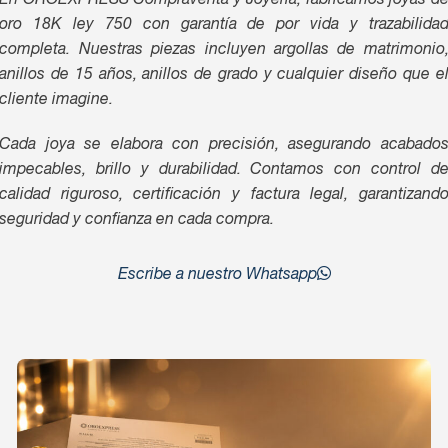
En OROEXPRESS Compraventa y Joyería, fabricamos joyas d
oro 18K ley 750 con garantía de por vida y trazabilida
completa. Nuestras piezas incluyen argollas de matrimonio
anillos de 15 años, anillos de grado y cualquier diseño que e
cliente imagine.
Cada joya se elabora con precisión, asegurando acabado
impecables, brillo y durabilidad. Contamos con control d
calidad riguroso, certificación y factura legal, garantizand
seguridad y confianza en cada compra.
Escribe a nuestro Whatsapp