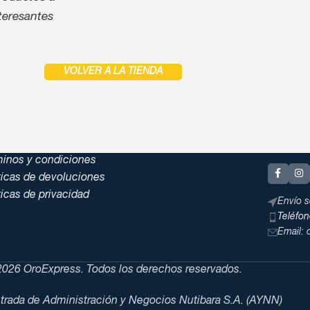
teresantes
VOLVER A LA TIENDA
minos y condiciones
ticas de devoluciones
ticas de privacidad
Envío s
Teléfo
Email:
026 OroExpress. Todos los derechos reservados.
trada de Administración y Negocios Nutibara S.A. (AYNN)