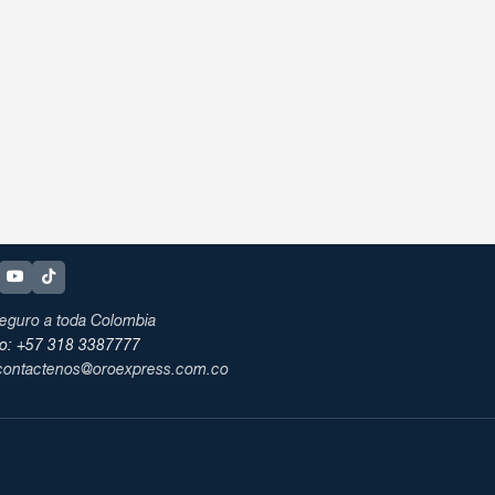
eguro a toda Colombia
no: +57 318 3387777
 contactenos@oroexpress.com.co