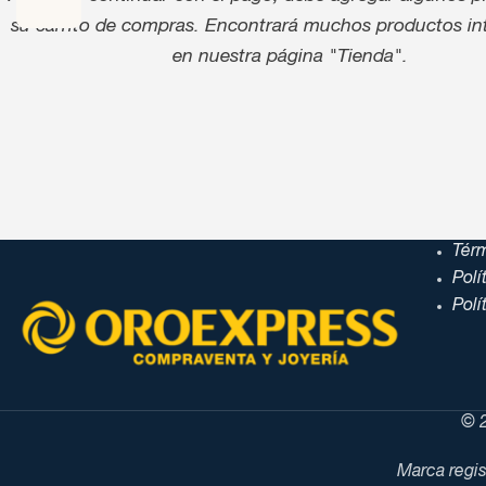
su carrito de compras.
Encontrará muchos productos in
en nuestra página "Tienda".
Tér
Polí
Polí
© 2
Marca regis