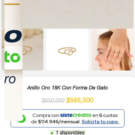
Click to enlarge
Anillo Oro 18K Con Forma De Gato
$
565,500
$
650,000
Compra con
en
6
cuotas
de
$114.946/mensual.
Solicita tu cupo.
1 disponibles