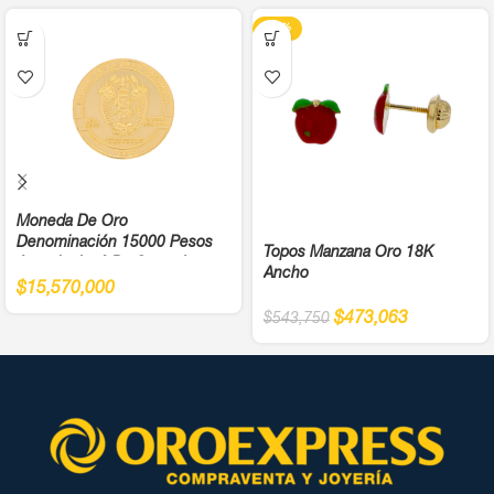
-13%
Moneda De Oro
Denominación 15000 Pesos
Topos Manzana Oro 18K
Antonio José De Sucre Ley
Ancho
900
$
15,570,000
$
473,063
$
543,750