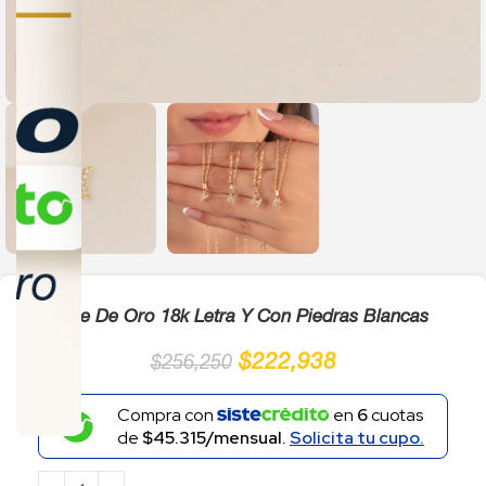
Click to enlarge
Dije De Oro 18k Letra Y Con Piedras Blancas
$
222,938
$
256,250
Compra con
en
6
cuotas
de
$45.315/mensual.
Solicita tu cupo.