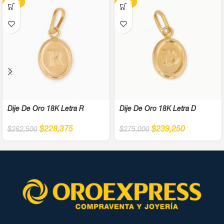
-13%
-13%
Dije De Oro 18K Letra R
Dije De Oro 18K Letra D
$
228,375
$
239,250
$
262,500
$
275,000