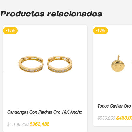
Productos relacionados
-13%
-13%
Topos Caritas Or
Candongas Con Piedras Oro 18K Ancho
$
483,9
$
556,250
$
962,438
$
1,106,250