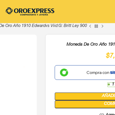
e Oro Año 1910 Edwardvs Viid:G: Britt Ley 900
Moneda De Oro Año 1910 
$
7
Compra con
1
AÑADI
COM