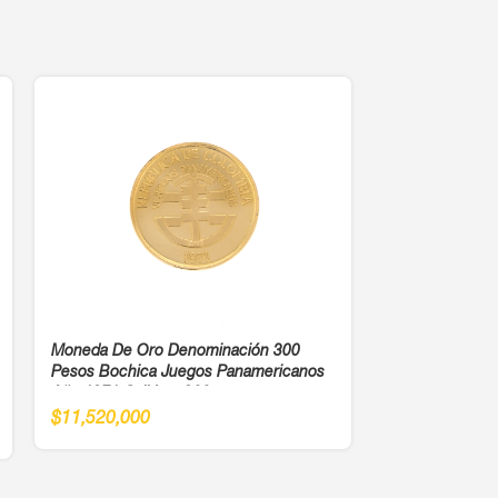
Moneda De Oro Denominación 300
Moneda De Or
Pesos Bochica Juegos Panamericanos
Pesos Antonio
Año 1971 Cali Ley 900
$
11,520,000
$
15,570,000