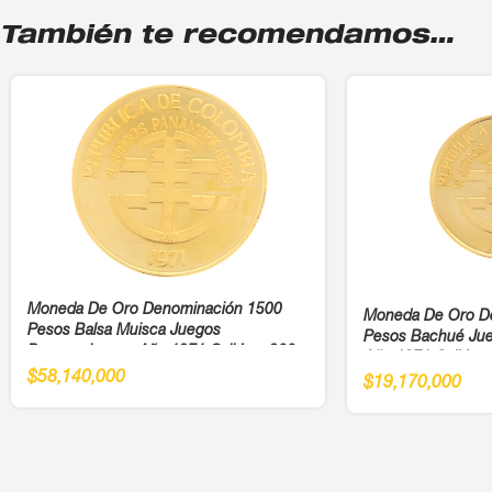
También te recomendamos…
Moneda De Oro Denominación 1500
Moneda De Oro D
Pesos Balsa Muisca Juegos
Pesos Bachué Ju
Panamericanos Año 1971 Cali Ley 900
Año 1971 Cali Ley
$
58,140,000
$
19,170,000