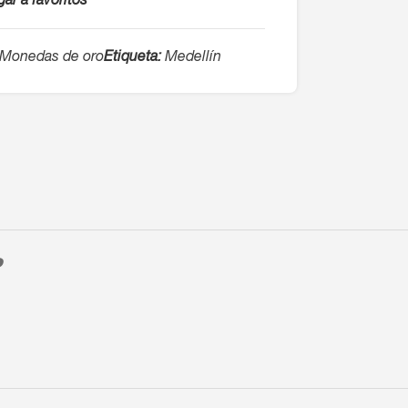
ar a favoritos
Monedas de oro
Etiqueta:
Medellín
O