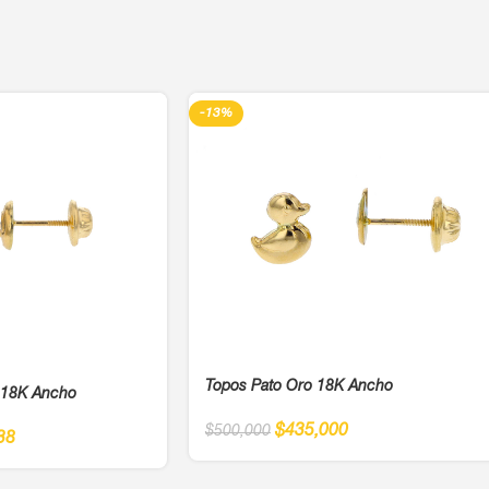
-13%
Topos Pato Oro 18K Ancho
o 18K Ancho
$
435,000
$
500,000
38