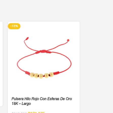
-13%
-13%
Pulsera Hilo Rojo Con Esferas De Oro
Pulsera Con Hi
18K – Largo
Oro 18K