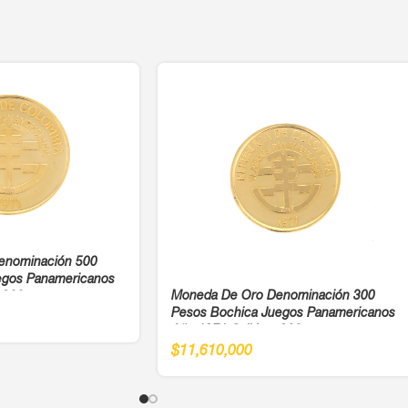
enominación 500
egos Panamericanos
Moneda De Oro Denominación 300
 900
Pesos Bochica Juegos Panamericanos
Año 1971 Cali Ley 900
$
11,610,000