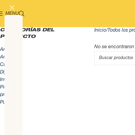
MENU
CATEGORÍAS DEL
Inicio
Todos los pr
PRODUCTO
No se encontraron
Anillos
Aretes
Cadenas
Dijes
Inversión
Piercings
promo
Pulseras