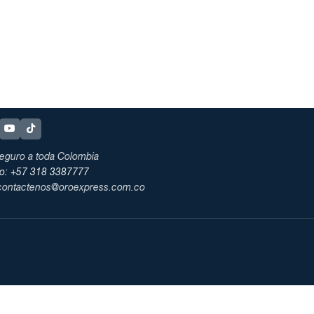
eguro a toda Colombia
no: +57 318 3387777
 contactenos@oroexpress.com.co