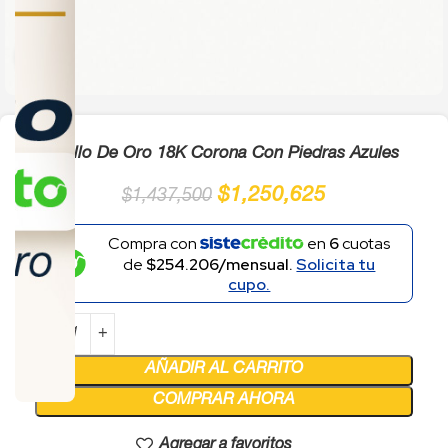
Click to enlarge
Anillo De Oro 18K Corona Con Piedras Azules
$
1,250,625
$
1,437,500
Compra con
en
6
cuotas
de
$254.206/mensual.
Solicita tu
cupo.
AÑADIR AL CARRITO
COMPRAR AHORA
Agregar a favoritos