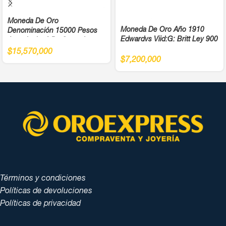
Moneda De Oro
Moneda De Oro Año 1910
Denominación 15000 Pesos
Edwardvs Viid:G: Britt Ley 900
Antonio José De Sucre Ley
900
$
15,570,000
$
7,200,000
Términos y condiciones
Políticas de devoluciones
Políticas de privacidad