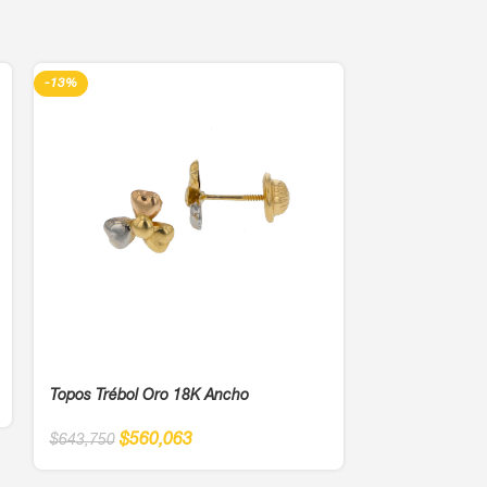
-13%
-13%
Topos Árbol De
Topos Trébol Oro 18K Ancho
$
45
$
525,000
$
560,063
$
643,750