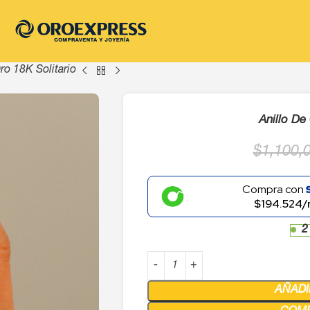
ro 18K Solitario
Anillo De
$
1,100,
Compra con
$194.524/
2
AÑADI