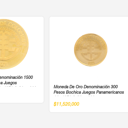
enominación 1500
ca Juegos
Moneda De Oro Denominación 300
o 1971 Cali Ley 900
Pesos Bochica Juegos Panamericanos
Año 1971 Cali Ley 900
$
11,520,000