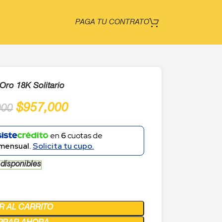
PAGA TU CONTRATO
 Oro 18K Solitario
$
957,000
000
en
6
cuotas de
mensual.
Solicita tu cupo.
 disponibles
R AL CARRITO