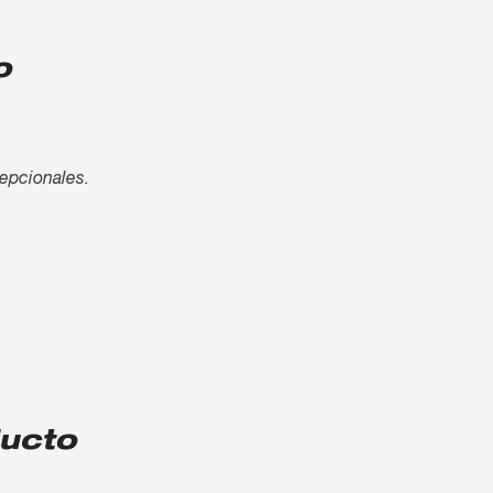
o
cepcionales.
ducto