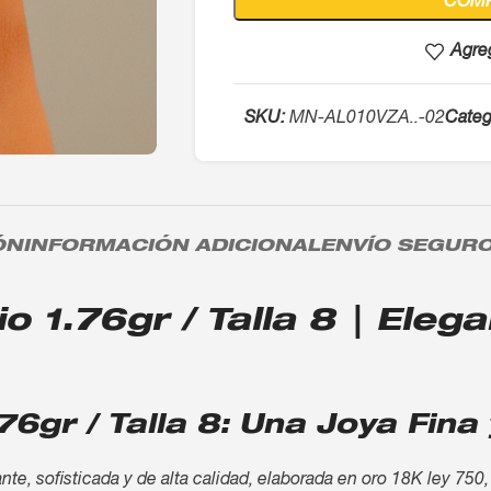
COM
Agreg
SKU:
MN-AL010VZA..-02
Categ
ÓN
INFORMACIÓN ADICIONAL
ENVÍO SEGUR
o 1.76gr / Talla 8 | Elega
.76gr / Talla 8: Una Joya Fin
gante, sofisticada y de alta calidad, elaborada en oro 18K ley 75