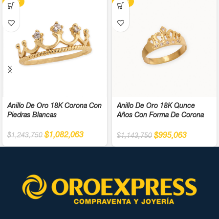
-13%
-13%
Anillo De Oro 18K Corona Con
Anillo De Oro 18K Qunce
Piedras Blancas
Años Con Forma De Corona
Con Piedras Blancas
$
1,082,063
$
1,243,750
$
995,063
$
1,143,750