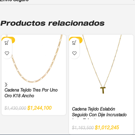
Envío Seguro
Productos relacionados
-13%
-13%
Cadena Tejido Tres Por Uno
Oro K18 Ancho
$
1,244,100
$
1,430,000
Cadena Tejido Eslabón
Seguido Con Dije Incrustado
Letra T Ancho
$
1,012,245
$
1,163,500