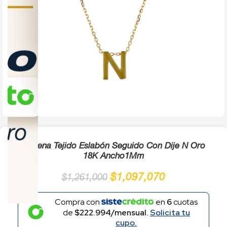
Click to enlarge
Cadena Tejido Eslabón Seguido Con Dije N Oro
18K Ancho1Mm
$
1,097,070
$
1,261,000
Compra con
en
6
cuotas
de
$222.994/mensual.
Solicita tu
cupo.