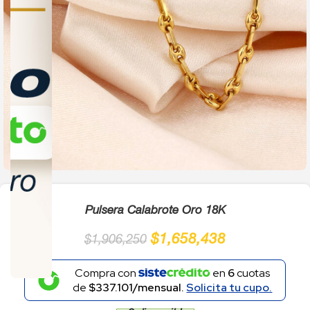
Click to enlarge
Pulsera Calabrote Oro 18K
$
1,658,438
$
1,906,250
Compra con
en
6
cuotas
de
$337.101/mensual.
Solicita tu cupo.