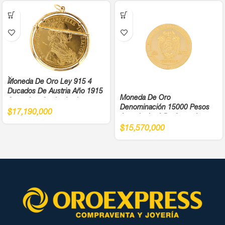
Moneda De Oro Ley 915 4
Ducados De Austria Año 1915
Moneda De Oro
Cargadera Suelta Ancho
Denominación 15000 Pesos
4,5Cm
$
17,190,000
Antonio José De Sucre Ley
900
$
15,570,000