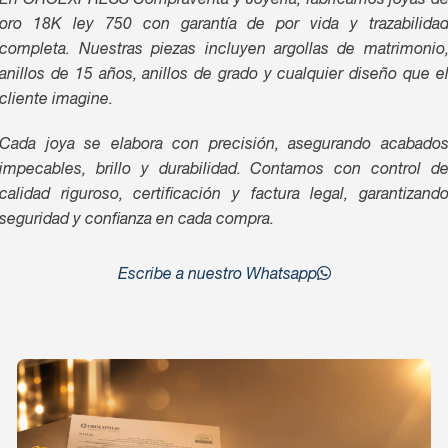
En OROEXPRESS Compraventa y Joyería, fabricamos joyas d
oro 18K ley 750 con garantía de por vida y trazabilida
completa. Nuestras piezas incluyen argollas de matrimonio
anillos de 15 años, anillos de grado y cualquier diseño que e
cliente imagine.
Cada joya se elabora con precisión, asegurando acabado
impecables, brillo y durabilidad. Contamos con control d
calidad riguroso, certificación y factura legal, garantizand
seguridad y confianza en cada compra.
Escribe a nuestro Whatsapp