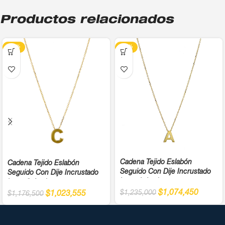
Productos relacionados
-13%
-13%
Cadena Tejido Eslabón
Cadena Tejido Eslabón
Seguido Con Dije Incrustado
Seguido Con Dije Incrustado
Letra A Ancho
Letra C Ancho
$
1,074,450
$
1,235,000
$
1,023,555
$
1,176,500