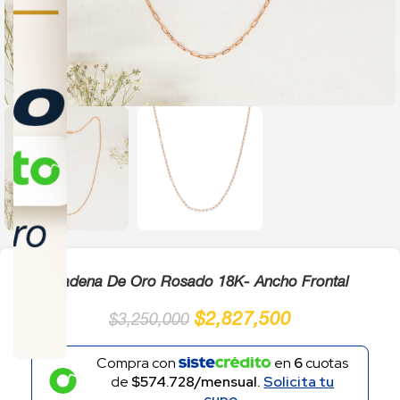
Click to enlarge
Cadena De Oro Rosado 18K- Ancho Frontal
$
2,827,500
$
3,250,000
Compra con
en
6
cuotas
de
$574.728/mensual.
Solicita tu
cupo.