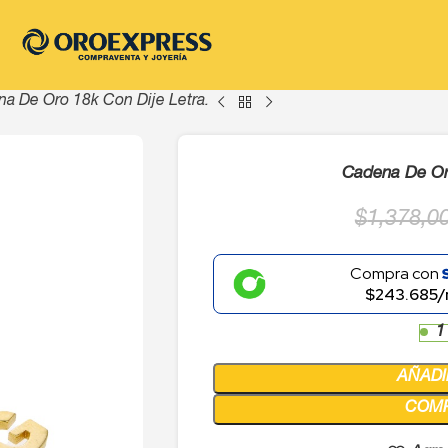
a De Oro 18k Con Dije Letra.
Cadena De Oro
$
1,378,0
Compra con
$243.685/
1
AÑADI
COM