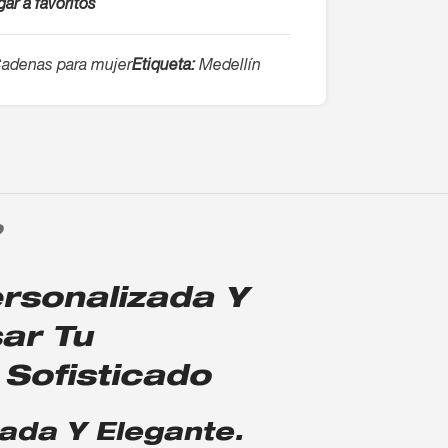
ar a favoritos
adenas para mujer
Etiqueta:
Medellín
O
rsonalizada Y
ar Tu
 Sofisticado
ada Y Elegante.