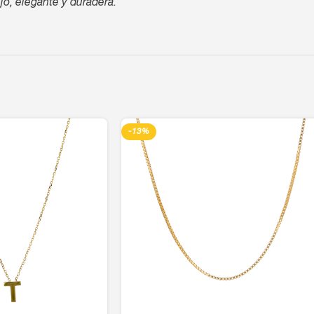
jo, elegante y duradera.
-13%