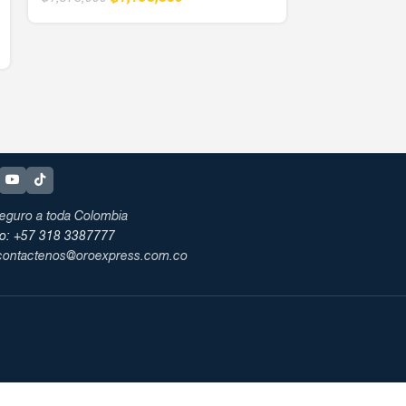
$
1
$
1,378,000
eguro a toda Colombia
no: +57 318 3387777
 contactenos@oroexpress.com.co