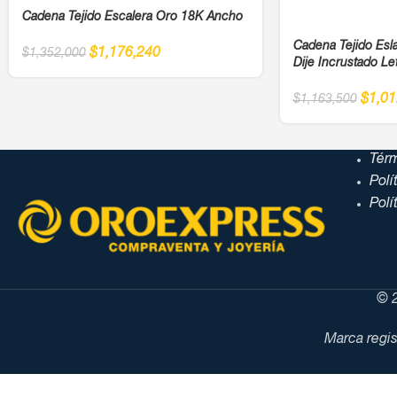
Cadena Tejido Escalera Oro 18K Ancho
Cadena Tejido Es
$
1,176,240
$
1,352,000
Dije Incrustado Le
$
1,01
$
1,163,500
Tér
Polí
Polí
© 2
Marca regis