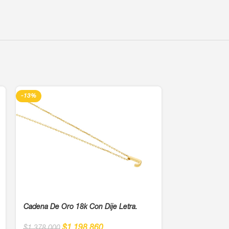
-13%
-13%
Cadena De Oro 18k Con Dije Letra.
Cadena De Oro 
$
1,198,860
$
1,378,000