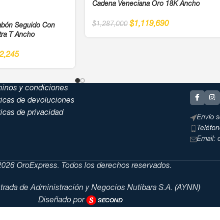
Cadena Veneciana Oro 18K Ancho
$
1,119,690
$
1,287,000
labón Seguido Con
tra T Ancho
2,245
minos y condiciones
ticas de devoluciones
ticas de privacidad
Envío s
Teléfo
Email:
026 OroExpress. Todos los derechos reservados.
trada de Administración y Negocios Nutibara S.A. (AYNN)
Diseñado por
SECOND