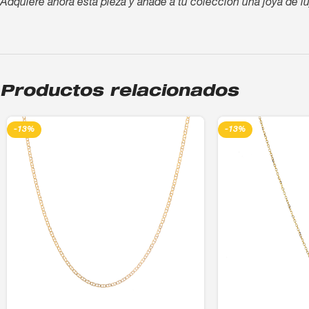
Adquiere ahora esta pieza y añade a tu colección una joya de lu
Productos relacionados
-13%
-13%