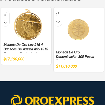
Moneda De Oro Ley 915 4
Ducados De Austria Año 1915
Moneda De Oro
Cargadera Suelta Ancho
Denominación 300 Pesos
4,5Cm
$
17,190,000
Bochica Juegos
Panamericanos Año 1971 Cali
$
11,610,000
Ley 900