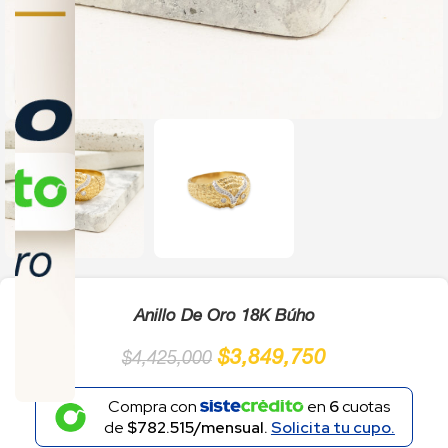
Click to enlarge
Anillo De Oro 18K Búho
$
3,849,750
$
4,425,000
Compra con
en
6
cuotas
de
$782.515/mensual.
Solicita tu cupo.