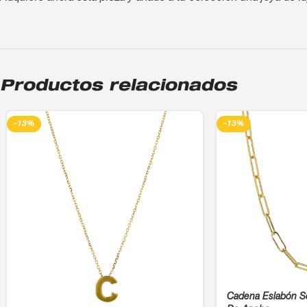
Productos relacionados
-13%
-13%
Cadena Eslabón S