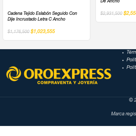
De Ancho
$
2,55
Cadena Tejido Eslabón Seguido Con
$
2,931,500
Dije Incrustado Letra C Ancho
$
1,023,555
$
1,176,500
Tér
Polí
Polí
© 2
Marca regis