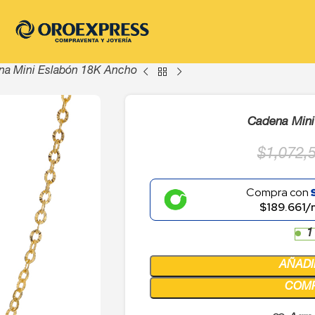
na Mini Eslabón 18K Ancho
Cadena Mini
$
1,072,
Compra con
$189.661/
1
AÑADI
COM