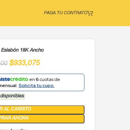
PAGA TU CONTRATO
 Eslabón 18K Ancho
$
933,075
500
en
6
cuotas de
mensual.
Solicita tu cupo.
 disponibles
R AL CARRITO
PRAR AHORA