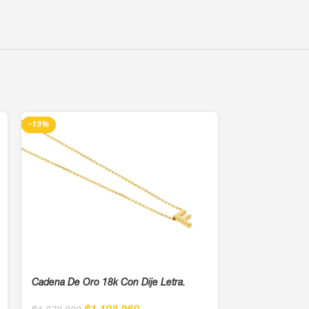
-13%
-13%
Cadena De Oro 18k Con Dije Letra.
Cadena De Oro 