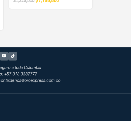
$
1,198,860
$
1,378,000
$
1
$
1,378,000
eguro a toda Colombia
no: +57 318 3387777
 contactenos@oroexpress.com.co