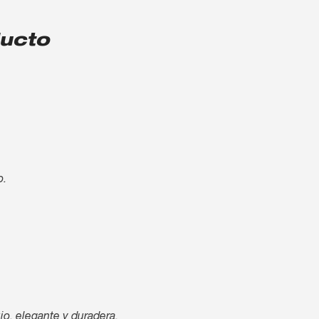
ducto
o.
jo, elegante y duradera.