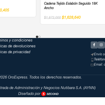
Cadena Tejido Eslabón Seguido 18K
Ancho
0,405
$
1,628,640
$
1,872,000
minos y condiciones
ticas de devoluciones
ticas de privacidad
Envío s
Teléfo
Email:
026 OroExpress. Todos los derechos reservados.
trada de Administración y Negocios Nutibara S.A. (AYNN)
Diseñado por
SECOND