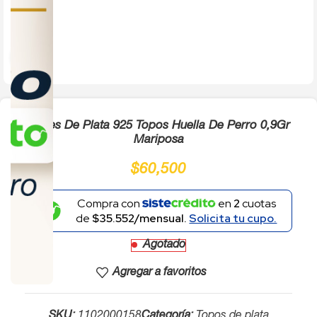
Click to enlarge
Aretes De Plata 925 Topos Huella De Perro 0,9Gr
Mariposa
$
60,500
Compra con
en
2
cuotas
de
$35.552/mensual.
Solicita tu cupo.
Agotado
Agregar a favoritos
SKU:
1102000158
Categoría:
Topos de plata