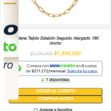
Click to enlarge
Cadena Tejido Eslabón Seguido Alargado 18K
Ancho
$
1,334,580
$
1,534,000
Compra con
en
6
cuotas
de
$271.272/mensual.
Solicita tu cupo.
1 disponibles
AÑADIR AL CARRITO
COMPRAR AHORA
Agregar a favoritos