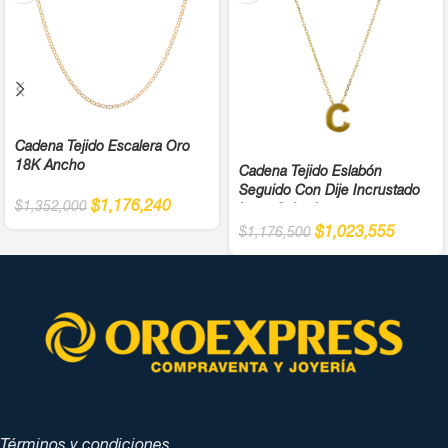
Cadena Tejido Escalera Oro
18K Ancho
Cadena Tejido Eslabón
Seguido Con Dije Incrustado
$
1,176,240
$
1,352,000
Letra C Ancho
$
1,023,555
$
1,176,500
Términos y condiciones