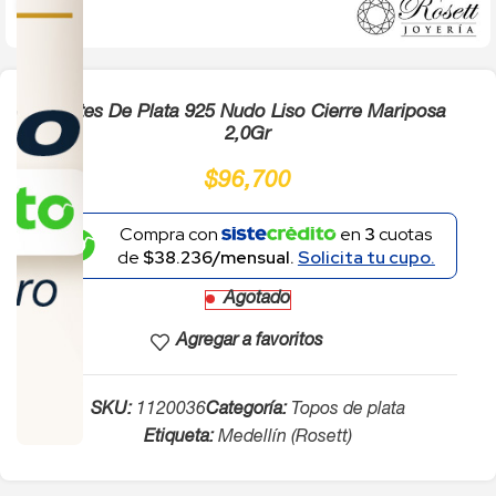
Click to enlarge
Aretes De Plata 925 Nudo Liso Cierre Mariposa
2,0Gr
$
96,700
Compra con
en
3
cuotas
de
$38.236/mensual.
Solicita tu cupo.
Agotado
Agregar a favoritos
SKU:
1120036
Categoría:
Topos de plata
Etiqueta:
Medellín (Rosett)