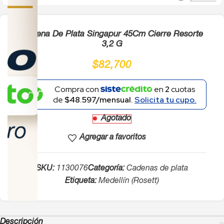
Cadena De Plata Singapur 45Cm Cierre Resorte
3,2 G
$
82,700
Compra con
en
2
cuotas
de
$48.597/mensual.
Solicita tu cupo.
Agotado
Agregar a favoritos
SKU:
1130076
Categoría:
Cadenas de plata
Etiqueta:
Medellín (Rosett)
Descripción