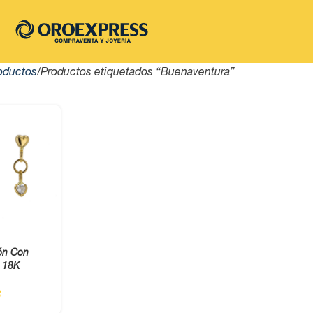
oductos
Productos etiquetados “Buenaventura”
ón Con
o 18K
8