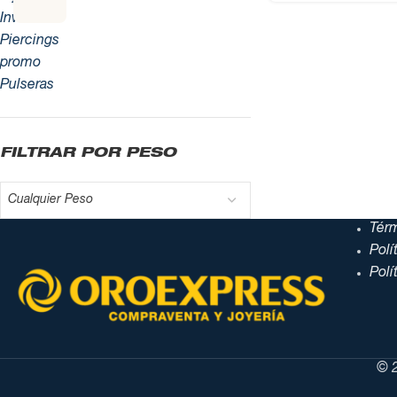
Inversión
Piercings
promo
Pulseras
FILTRAR POR PESO
Cualquier Peso
Tér
Polí
Polí
© 2