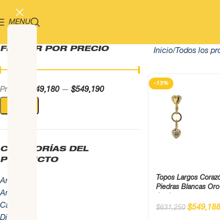
MENU
FILTRAR POR PRECIO
Inicio
Todos los pr
-13%
Precio:
$549,180
—
$549,190
FILTRAR
CATEGORÍAS DEL
PRODUCTO
Topos Largos Coraz
Anillos
Piedras Blancas Or
Aretes
Ancho
Cadenas
$
549,18
$
631,250
Dijes