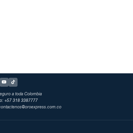
eguro a toda Colombia
no: +57 318 3387777
 contactenos@oroexpress.com.co