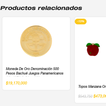
Productos relacionados
-13%
Moneda De Oro Denominación 500
Pesos Bachué Juegos Panamericanos
Año 1971 Cali Ley 900
$
19,170,000
Topos Manzana O
$
473,0
$
543,750