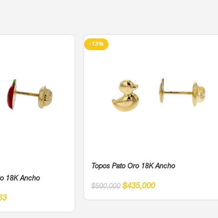
-13%
Topos Pato Oro 18K Ancho
ro 18K Ancho
$
435,000
$
500,000
63