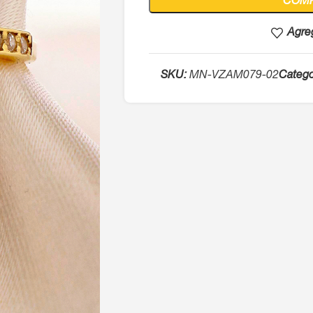
COM
Agreg
SKU:
MN-VZAM079-02
Catego