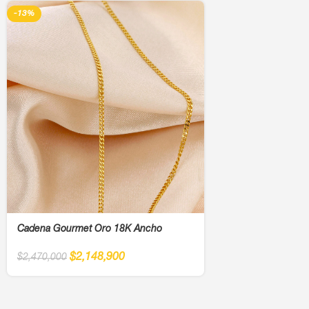
-13%
Cadena Gourmet Oro 18K Ancho
$
2,148,900
$
2,470,000