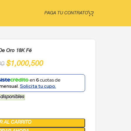
PAGA TU CONTRATO
 De Oro 18K Fé
$
1,000,500
00
en
6
cuotas de
mensual.
Solicita tu cupo.
 disponibles
R AL CARRITO