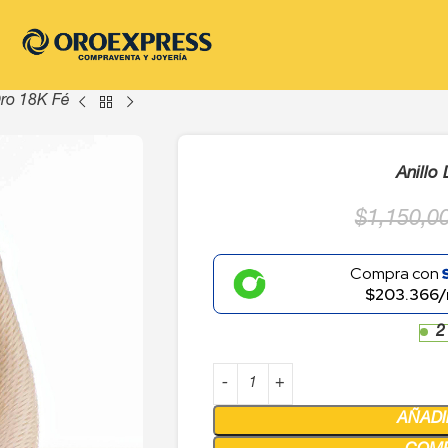
Oro 18K Fé
Anillo
$
1,150,0
Compra con
$203.366/
2
AÑADI