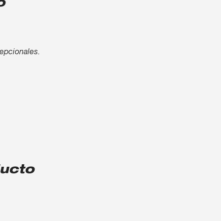
o
cepcionales.
ducto