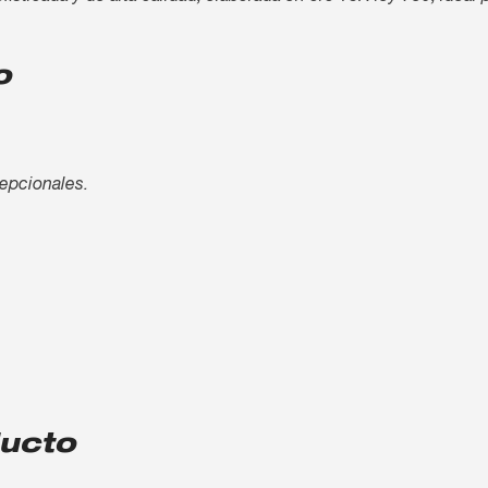
o
cepcionales.
ducto