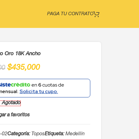
PAGA TU CONTRATO
to Oro 18K Ancho
$
435,000
00
en
6
cuotas de
mensual.
Solicita tu cupo.
Agotado
ar a favoritos
-02
Categoría:
Topos
Etiqueta:
Medellín