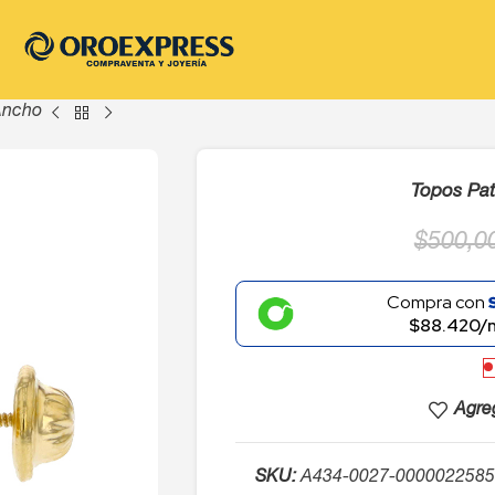
Ancho
Topos Pa
$
500,0
Compra con
$88.420/
Agreg
SKU:
A434-0027-0000022585