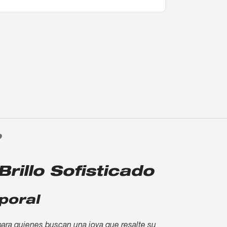
O
rillo Sofisticado
poral
para quienes buscan una joya que resalte su