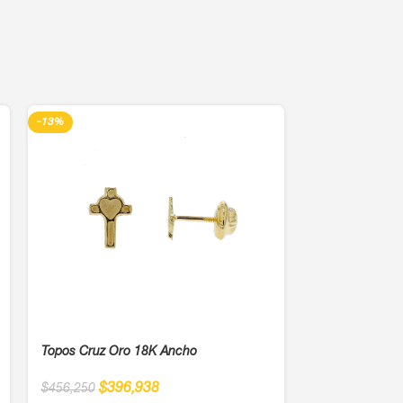
-13%
-13%
Topos Cruz Oro 18K Ancho
Topos Diseño 
$
396,938
$
456,250
$
50
$
575,000