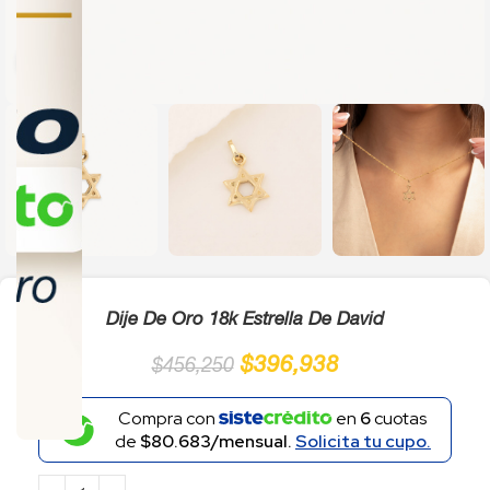
Click to enlarge
Dije De Oro 18k Estrella De David
$
396,938
$
456,250
Compra con
en
6
cuotas
de
$80.683/mensual.
Solicita tu cupo.