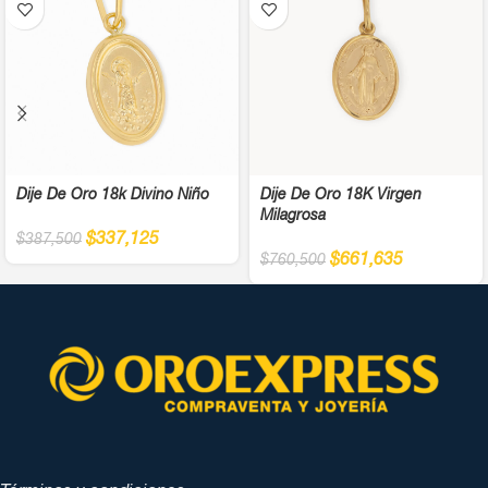
Dije De Oro 18k Divino Niño
Dije De Oro 18K Virgen
Milagrosa
$
337,125
$
387,500
$
661,635
$
760,500