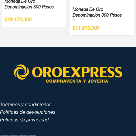
Moneda De Oro
Denominación 500 Pesos
Moneda De Oro
Bachué Juegos
Denominación 300 Pesos
Panamericanos Año 1971 Cali
$
19,170,000
Bochica Juegos
Ley 900
Panamericanos Año 1971 Cali
$
11,610,000
Ley 900
Términos y condiciones
Políticas de devoluciones
Políticas de privacidad