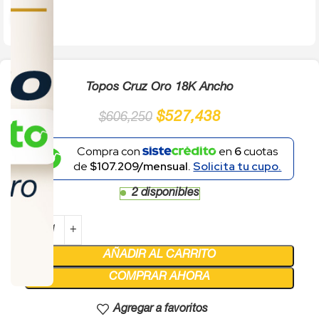
Click to enlarge
Topos Cruz Oro 18K Ancho
$
527,438
$
606,250
Compra con
en
6
cuotas
de
$107.209/mensual.
Solicita tu cupo.
2 disponibles
AÑADIR AL CARRITO
COMPRAR AHORA
Agregar a favoritos