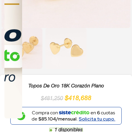
Click to enlarge
Topos De Oro 18K Corazón Plano
$
418,688
$
481,250
Compra con
en
6
cuotas
de
$85.104/mensual.
Solicita tu cupo.
1 disponibles