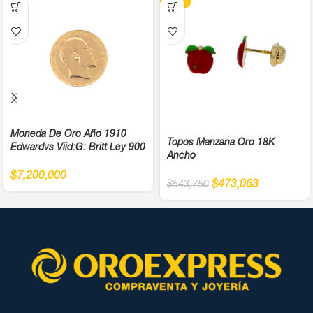
-13%
Moneda De Oro Año 1910
Topos Manzana Oro 18K
Edwardvs Viid:G: Britt Ley 900
Ancho
$
7,200,000
$
473,063
$
543,750