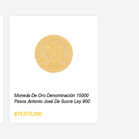
-13%
Moneda De Oro Denominación 15000
Pesos Antonio José De Sucre Ley 900
Topos Trébol 
$
15,570,000
$
56
$
643,750