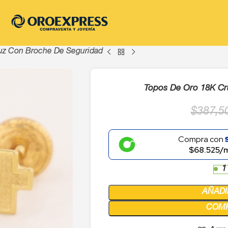
uz Con Broche De Seguridad
Topos De Oro 18K Cr
$
387,5
Compra con
$68.525/
1
AÑADI
COM