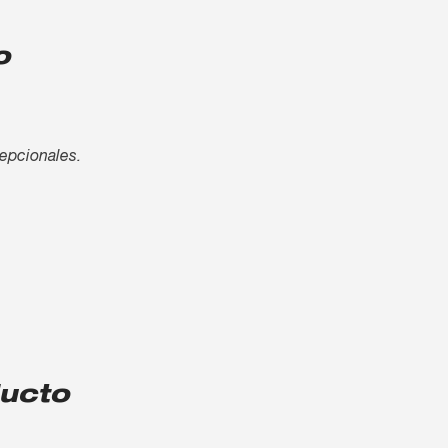
o
cepcionales.
ducto