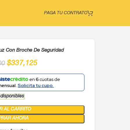
PAGA TU CONTRATO
uz Con Broche De Seguridad
$
337,125
00
en
6
cuotas de
mensual.
Solicita tu cupo.
 disponibles
R AL CARRITO
PRAR AHORA