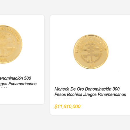
enominación 500
egos Panamericanos
Moneda De Oro Denominación 300
 900
Pesos Bochica Juegos Panamericanos
Año 1971 Cali Ley 900
$
11,610,000