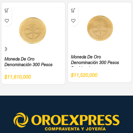
Moneda De Oro
Moneda De Oro
Denominación 300 Pesos
Denominación 300 Pesos
Bochica Juegos
Bochica Juegos
Panamericanos Año 1971 Cali
$
11,520,000
Panamericanos Año 1971 Cali
$
11,610,000
Ley 900
Ley 900