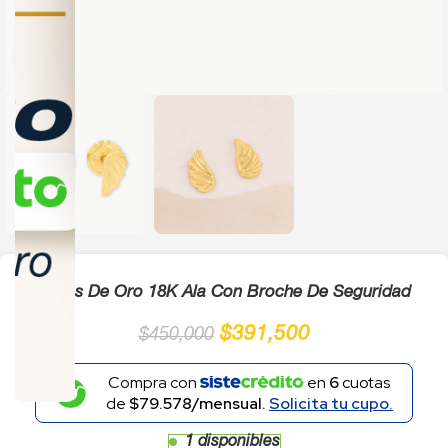
Click to enlarge
Topos De Oro 18K Ala Con Broche De Seguridad
$
391,500
$
450,000
Compra con
en
6
cuotas
de
$79.578/mensual.
Solicita tu cupo.
1 disponibles