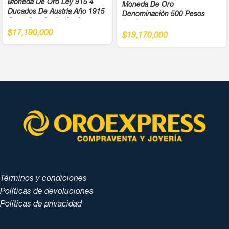
Moneda De Oro Ley 915 4
Moneda De Oro
Ducados De Austria Año 1915
Denominación 500 Pesos
Cargadera Suelta Ancho
Bachué Juegos
4,5Cm
$
17,190,000
Panamericanos Año 1971 Cali
$
19,170,000
Ley 900
Términos y condiciones
Políticas de devoluciones
Políticas de privacidad