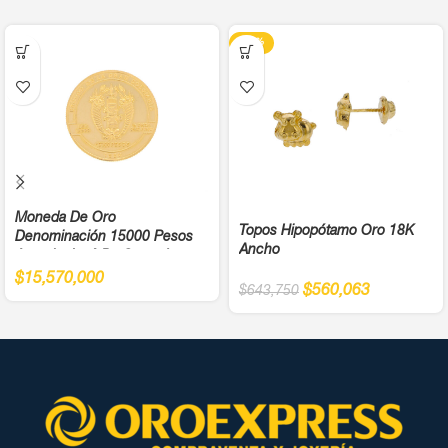
-13%
Moneda De Oro
Topos Hipopótamo Oro 18K
Denominación 15000 Pesos
Ancho
Antonio José De Sucre Ley
900
$
15,570,000
$
560,063
$
643,750