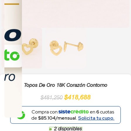
Click to enlarge
Topos De Oro 18K Corazón Contorno
$
418,688
$
481,250
Compra con
en
6
cuotas
de
$85.104/mensual.
Solicita tu cupo.
2 disponibles