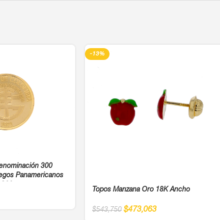
-13%
enominación 300
egos Panamericanos
 900
Topos Manzana Oro 18K Ancho
$
473,063
$
543,750