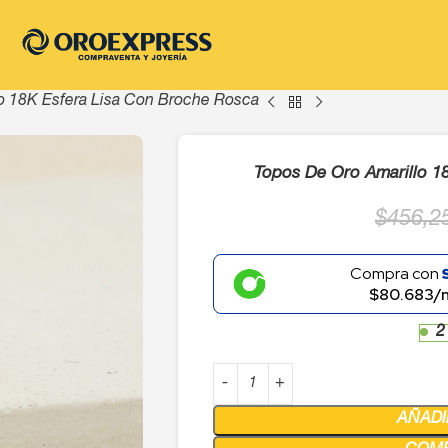
o 18K Esfera Lisa Con Broche Rosca
Topos De Oro Amarillo 1
$
456,2
Compra con
$80.683/
2
AÑADI