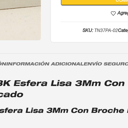
COM
Agreg
SKU:
TN37PA-02
Cate
ÓN
INFORMACIÓN ADICIONAL
ENVÍO SEGUR
18K Esfera Lisa 3Mm Con
icado
Esfera Lisa 3Mm Con Broche