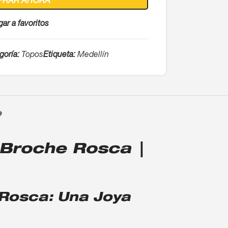
PRAR AHORA
ar a favoritos
goría:
Topos
Etiqueta:
Medellín
O
 Broche Rosca |
 Rosca: Una Joya