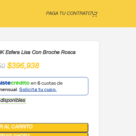
PAGA TU CONTRATO
8K Esfera Lisa Con Broche Rosca
$
396,938
50
en
6
cuotas de
mensual.
Solicita tu cupo.
 disponibles
R AL CARRITO