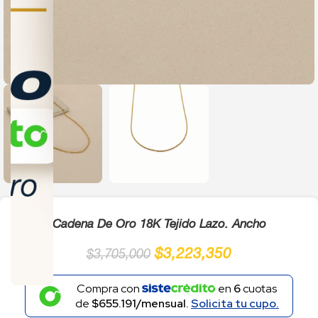
Click to enlarge
Cadena De Oro 18K Tejido Lazo. Ancho
$
3,223,350
$
3,705,000
Compra con
en
6
cuotas
de
$655.191/mensual.
Solicita tu cupo.