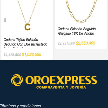
Cadena Eslabón Seguido
Alargado 18K De Ancho
Cadena Tejido Eslabón
$
2,550,405
$
2,931,500
Seguido Con Dije Incrustado
Letra C Ancho
$
1,023,555
$
1,176,500
Términos y condiciones