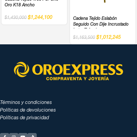
Oro K18 Ancho
$
1,244,100
$
1,430,000
Cadena Tejido Eslabón
Seguido Con Dije Incrustado
Letra T Ancho
$
1,012,245
$
1,163,500
Términos y condiciones
Políticas de devoluciones
Políticas de privacidad