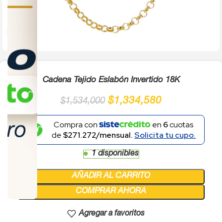
Click to enlarge
Cadena Tejido Eslabón Invertido 18K
$
1,334,580
$
1,534,000
Compra con
en
6
cuotas
de
$271.272/mensual.
Solicita tu cupo.
1 disponibles
AÑADIR AL CARRITO
COMPRAR AHORA
Agregar a favoritos