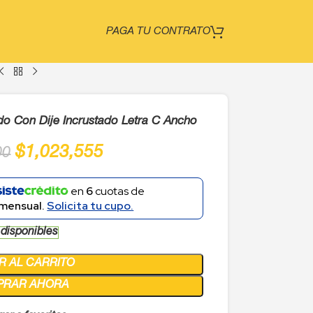
PAGA TU CONTRATO
o Con Dije Incrustado Letra C Ancho
$
1,023,555
00
en
6
cuotas de
mensual.
Solicita tu cupo.
 disponibles
R AL CARRITO
PRAR AHORA