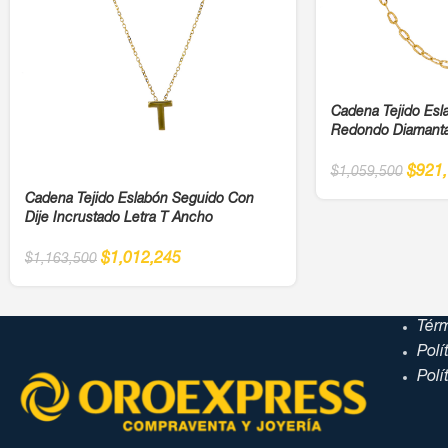
Cadena Tejido Esl
Redondo Diamant
$
921
$
1,059,500
Cadena Tejido Eslabón Seguido Con
Dije Incrustado Letra T Ancho
$
1,012,245
$
1,163,500
Tér
Polí
Polí