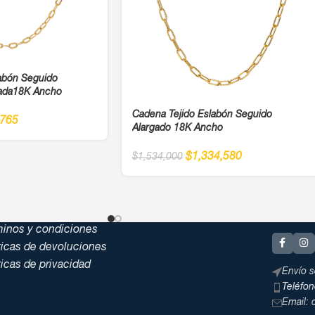
abón Seguido
ada18K Ancho
Cadena Tejido Eslabón Seguido
,765
Alargado 18K Ancho
$
1,334,580
$
1,534,000
minos y condiciones
ticas de devoluciones
ticas de privacidad
Envío s
Teléfo
Email: