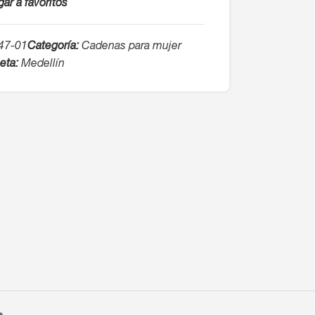
ar a favoritos
47-01
Categoría:
Cadenas para mujer
eta:
Medellín