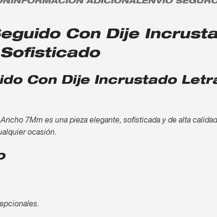
ÓN
INFORMACIÓN ADICIONAL
ENVÍO SEGUR
eguido Con Dije Incrust
 Sofisticado
ido Con Dije Incrustado Let
ncho 7Mm es una pieza elegante, sofisticada y de alta calidad,
ualquier ocasión.
o
cepcionales.