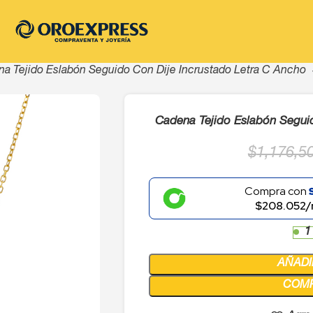
a Tejido Eslabón Seguido Con Dije Incrustado Letra C Ancho
Cadena Tejido Eslabón Seguid
$
1,176,5
Compra con
$208.052/
1
AÑADI
COM