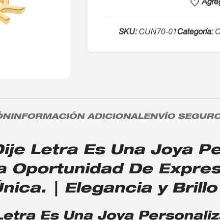
Agreg
SKU:
CUN70-01
Categoría:
C
ÓN
INFORMACIÓN ADICIONAL
ENVÍO SEGUR
je Letra Es Una Joya Pe
a Oportunidad De Expres
ica. | Elegancia y Brillo
etra Es Una Joya Personaliz