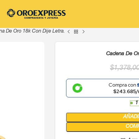
a De Oro 18k Con Dije Letra.
Cadena De Oro
$
1,378,0
Compra con
$243.685/
1
AÑADI
COM