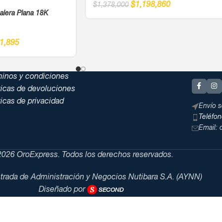
$
1,198,860
$
1,378,000
alera Plana 18K
1,895
minos y condiciones
ticas de devoluciones
ticas de privacidad
Envío s
Teléfo
Email:
026 OroExpress. Todos los derechos reservados.
trada de Administración y Negocios Nutibara S.A. (AYNN)
Diseñado por
SECOND