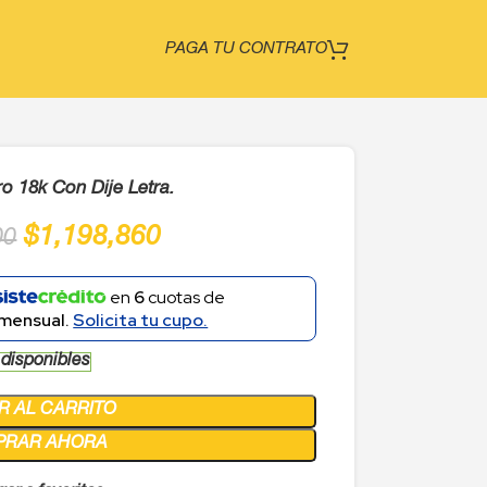
PAGA TU CONTRATO
 18k Con Dije Letra.
$
1,198,860
00
en
6
cuotas de
mensual.
Solicita tu cupo.
 disponibles
R AL CARRITO
PRAR AHORA