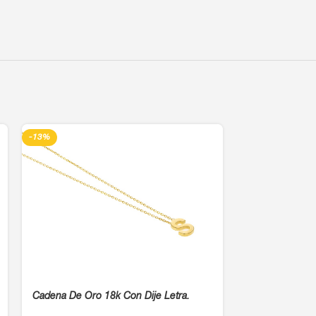
-13%
-13%
Cadena De Oro 18k Con Dije Letra.
Cadena De Oro 