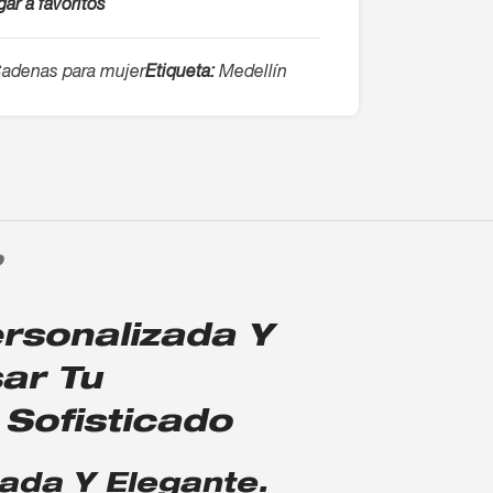
ar a favoritos
adenas para mujer
Etiqueta:
Medellín
O
rsonalizada Y
ar Tu
 Sofisticado
ada Y Elegante.