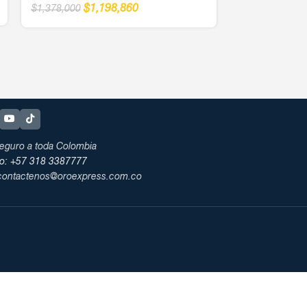
$
1,198,860
$
1,378,000
$
1
$
1,378,000
eguro a toda Colombia
no: +57 318 3387777
 contactenos@oroexpress.com.co