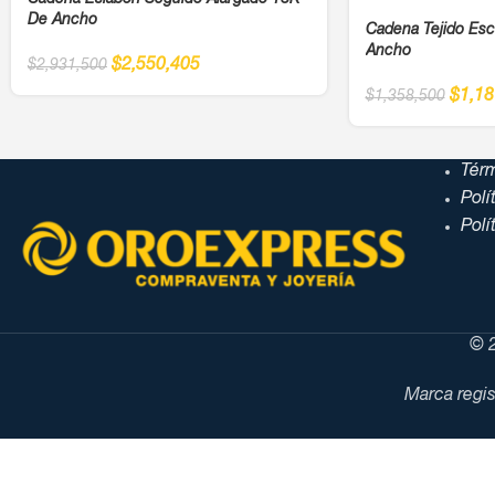
Cadena Eslabón Seguido Alargado 18K
De Ancho
Cadena Tejido Esc
Ancho
$
2,550,405
$
2,931,500
$
1,18
$
1,358,500
Tér
Polí
Polí
© 2
Marca regis