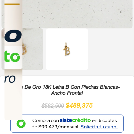
Click to enlarge
Dije De Oro 18K Letra B Con Piedras Blancas-
Ancho Frontal
$
489,375
$
562,500
Compra con
en
6
cuotas
de
$99.473/mensual.
Solicita tu cupo.