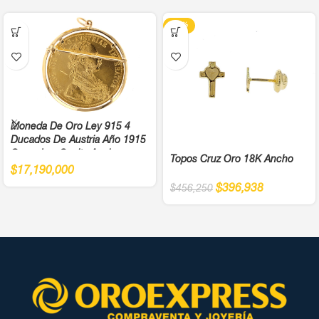
-13%
Moneda De Oro Ley 915 4
Ducados De Austria Año 1915
Cargadera Suelta Ancho
Topos Cruz Oro 18K Ancho
4,5Cm
$
17,190,000
$
396,938
$
456,250