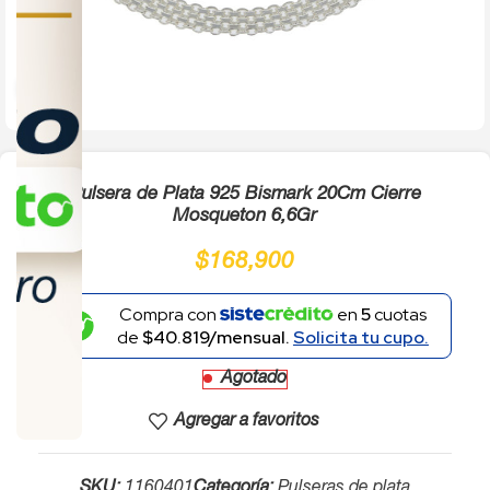
Click to enlarge
Pulsera de Plata 925 Bismark 20Cm Cierre
Mosqueton 6,6Gr
$
168,900
Compra con
en
5
cuotas
de
$40.819/mensual.
Solicita tu cupo.
Agotado
Agregar a favoritos
SKU:
1160401
Categoría:
Pulseras de plata