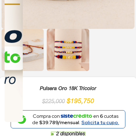
Click to enlarge
Pulsera Oro 18K Tricolor
$
195,750
$
225,000
Compra con
en
6
cuotas
de
$39.789/mensual.
Solicita tu cupo.
2 disponibles