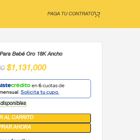
PAGA TU CONTRATO
 Para Bebé Oro 18K Ancho
$
1,131,000
00
en
6
cuotas de
mensual.
Solicita tu cupo.
 disponibles
R AL CARRITO
PRAR AHORA