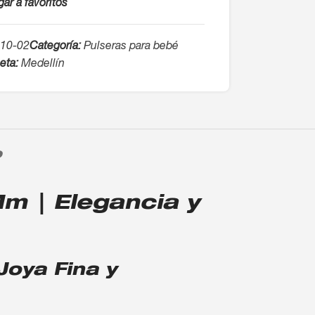
ar a favoritos
10-02
Categoría:
Pulseras para bebé
eta:
Medellín
O
m | Elegancia y
oya Fina y