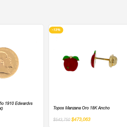
-13%
ño 1910 Edwardvs
Topos Manzana Oro 18K Ancho
00
$
473,063
$
543,750