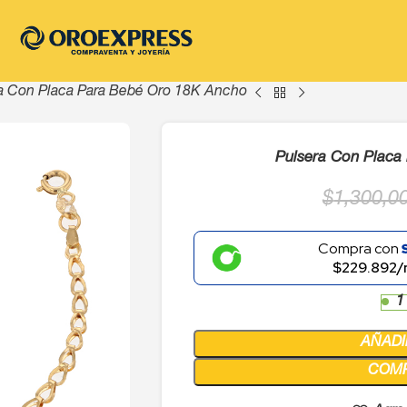
a Con Placa Para Bebé Oro 18K Ancho
Pulsera Con Placa
$
1,300,0
Compra con
$229.892/
1
AÑADI
COM