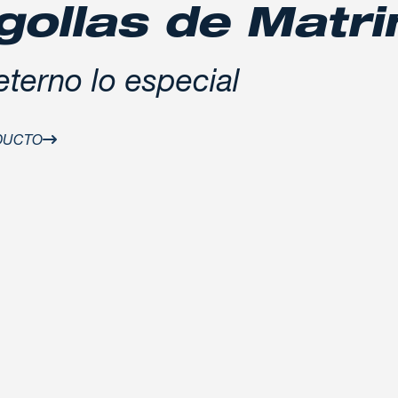
gollas de Matr
eterno lo especial
DUCTO