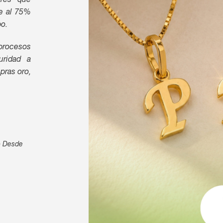
ares que
te al 75%
po.
 procesos
uridad a
ras oro,
o Desde