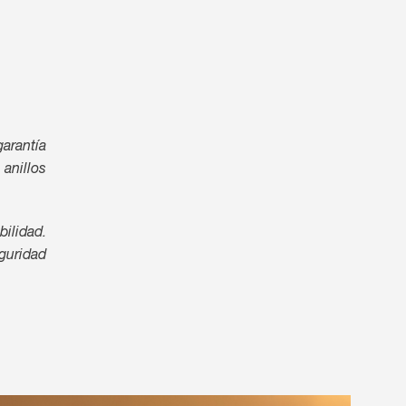
arantía
 anillos
ilidad.
eguridad