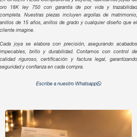
En OROEXPRESS Compraventa y Joyería, fabricamos joyas d
oro 18K ley 750 con garantía de por vida y trazabilida
completa. Nuestras piezas incluyen argollas de matrimonio
anillos de 15 años, anillos de grado y cualquier diseño que e
cliente imagine.
Cada joya se elabora con precisión, asegurando acabado
impecables, brillo y durabilidad. Contamos con control d
calidad riguroso, certificación y factura legal, garantizand
seguridad y confianza en cada compra.
Escribe a nuestro Whatsapp