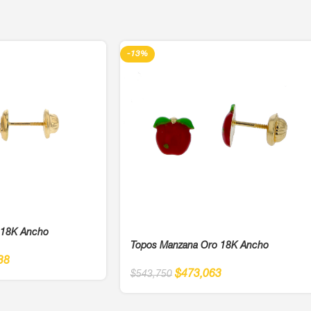
-13%
o 18K Ancho
Topos Manzana Oro 18K Ancho
38
$
473,063
$
543,750