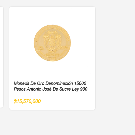
Moneda De Oro Denominación 15000
Pesos Antonio José De Sucre Ley 900
Moneda De Or
Viid:G: Britt Le
$
15,570,000
$
7,200,000