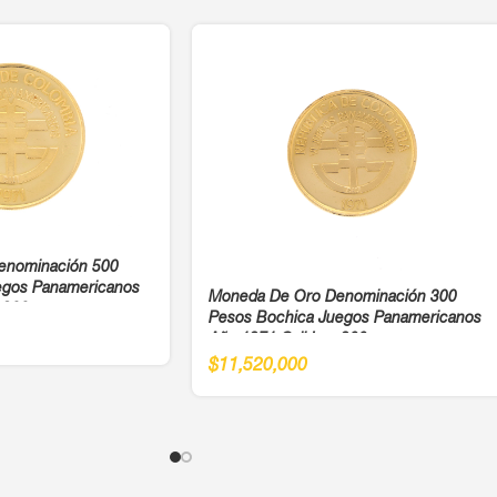
enominación 500
egos Panamericanos
Moneda De Oro Denominación 300
 900
Pesos Bochica Juegos Panamericanos
Año 1971 Cali Ley 900
$
11,520,000