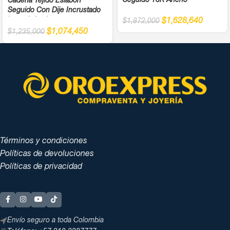
Seguido 18K Ancho
Cadena Tejido Eslabón
Seguido Con Dije Incrustado
Letra A Ancho
$
1,628,640
$
1,872,000
$
1,074,450
$
1,235,000
Términos y condiciones
Políticas de devoluciones
Políticas de privacidad
Envío seguro a toda Colombia